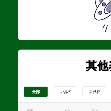
其他
其他
全部
世俱杯
世界杯
英超
西甲
中超
赛事
时间
状态