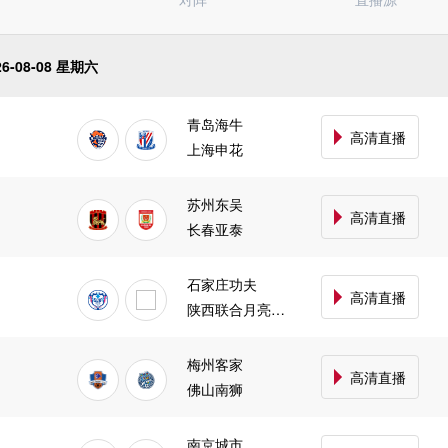
中甲
意甲
日职乙
26-08-08 星期六
澳超
挪超
青岛海牛
瑞典超
高清直播
上海申花
巴西杯
阿甲
墨西超
苏州东吴
高清直播
长春亚泰
石家庄功夫
高清直播
陕西联合月亮泊队
梅州客家
高清直播
佛山南狮
南京城市