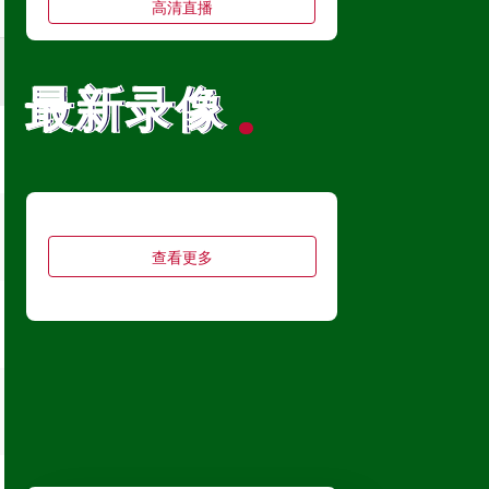
高清直播
最新录像
最新录像
中甲
08月09日 18:00
延边龙鼎
VS
深圳青年人
高清直播
查看更多
中超
08月09日 19:00
河南队
VS
青岛西海岸
高清直播
中甲
08月09日 19:00