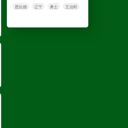
恩比德
辽宁
勇士
王治郅
中超
08月09日 20:00
山东泰山
VS
天津津门虎
高清直播
巴西甲
08月09日 22:00
克鲁塞罗
VS
米拉索
高清直播
巴西甲
08月10日 03:00
巴伊亚
VS
瓦斯科达伽马