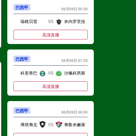
巴西甲
08月09日 05:30
瑞模贝雷
VS
米内罗竞技
高清直播
巴西甲
08月09日 07:30
科里蒂巴
VS
沙佩科恩斯
高清直播
巴西甲
08月09日 08:00
博塔弗戈
VS
弗鲁米嫩塞