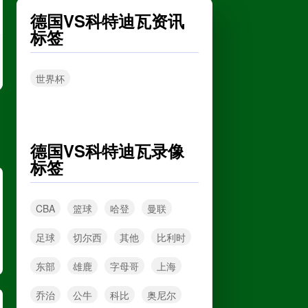
德国VS科特迪瓦资讯
无锡吴钩
VS
宁波职业足球俱乐部
标签
高清直播
世界杯
中甲
08月09日 19:30
广州豹
VS
广西恒宸
德国VS科特迪瓦录像
标签
高清直播
CBA
篮球
哈登
曼联
中超
08月09日 19:35
足球
切尔西
其他
比利时
重庆铜梁龙
VS
上海海港
东部
雄鹿
字母哥
上海
高清直播
乔治
公牛
科比
奥尼尔