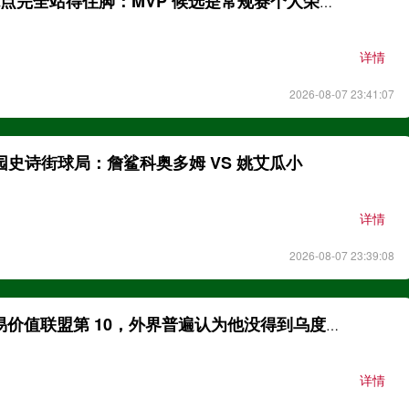
勇士球迷这个观点完全站得住脚：MVP 候选是常规赛个人荣誉，
详情
2026-08-07 23:41:07
公园史诗街球局：詹鲨科奥多姆 VS 姚艾瓜小
详情
2026-08-07 23:39:08
BR：谢泼德交易价值联盟第 10，外界普遍认为他没得到乌度卡
详情