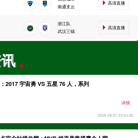
高清直播
南通支云
浙江队
高清直播
武汉三镇
大连英博
高清直播
资讯
资讯
辽宁铁人
云南玉昆
高清直播
成都蓉城
017 宇宙勇 VS 五星 76 人，系列
定南赣联
高清直播
详情
大连鲲城
2026-08-07 23:43:38