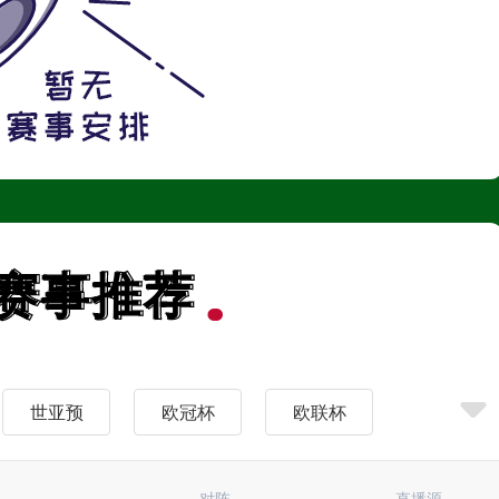
赛事推荐
赛事推荐
世亚预
欧冠杯
欧联杯
法甲
欧国联
足协杯
对阵
直播源