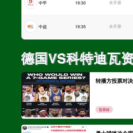
未开赛
中甲
19:30
未开赛
中超
19:35
未开赛
中超
19:35
德国VS科特迪瓦
德国VS科特迪瓦
未开赛
中超
20:00
转播方投票对决：2
未开赛
中甲
20:00
世界杯