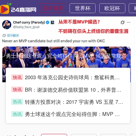
所有联赛
世界杯
欧冠杯
勇士球迷这个观点完全站得住脚：MVP 候选是常规赛个人荣誉，勇士球迷这个观点完全站得住脚：MVP 候选是常规赛个人荣誉，
2003 年洛克公园史诗街球局：詹鲨科奥多姆 VS 姚艾瓜小
快讯
blue
BR：谢泼德交易价值联盟第 10，外界普遍认为他没得到乌度卡
快讯
blue
转播方投票对决：2017 宇宙勇 VS 五星 76 人，系列
热讯
blue
勇士球迷这个观点完全站得住脚：MVP 候选是常规赛个人荣誉，
热讯
blue