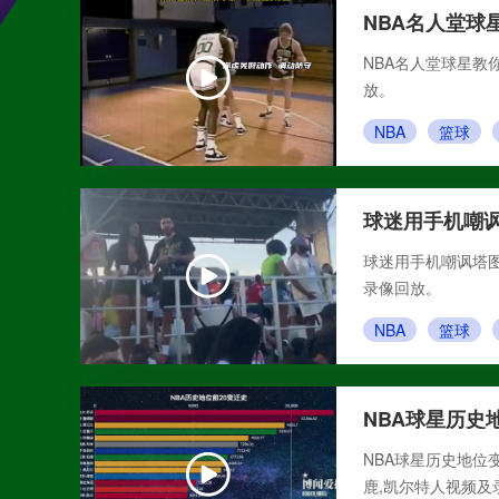
NBA名人堂球
NBA名人堂球星教
放。
NBA
篮球
球迷用手机嘲讽
球迷用手机嘲讽塔图姆
录像回放。
NBA
篮球
NBA球星历史
NBA球星历史地位变迁
鹿,凯尔特人视频及