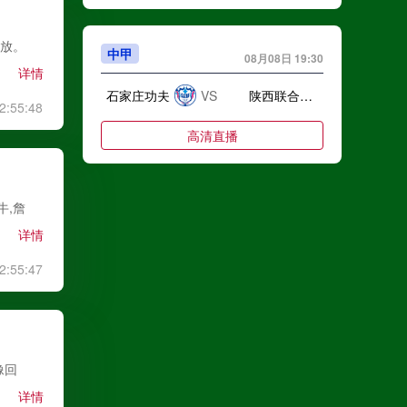
回放。
中甲
08月08日 19:30
详情
石家庄功夫
VS
陕西联合月亮泊队
2:55:48
高清直播
牛,詹
中甲
08月08日 19:30
详情
梅州客家
VS
佛山南狮
2:55:47
高清直播
中甲
08月08日 19:30
像回
详情
南京城市
VS
南通支云