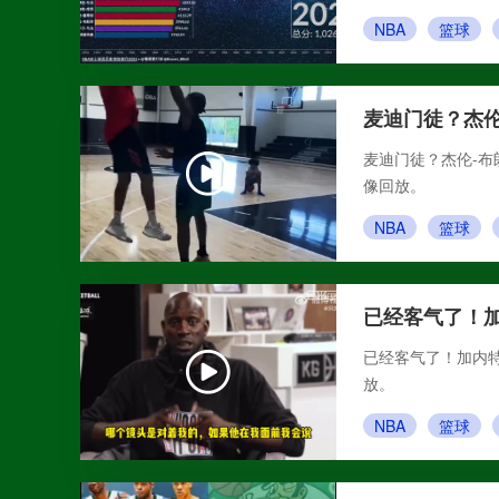
NBA
篮球
麦迪门徒？杰伦
麦迪门徒？杰伦-布朗
像回放。
NBA
篮球
已经客气了！
已经客气了！加内特
放。
NBA
篮球