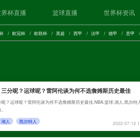
世界杯直播
篮球直播
世界杯资讯
杯
欧冠杯
欧联杯
英超
西甲
法甲
德甲
意甲
？三分呢？运球呢？雷阿伦谈为何不选詹姆斯历史最佳
呢？运球呢？雷阿伦谈为何不选詹姆斯历史最佳,NBA,篮球,湖人,凯尔特人
放。
湖人
凯尔特人
2022-07-12 1