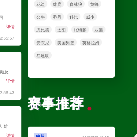
花边
雄鹿
森林狼
黄蜂
公牛
乔丹
科比
威少
回
详情
恩比德
太阳
张镇麟
灰熊
2:55:57
安东尼
美国男篮
英格拉姆
易建联
视频及
详情
2:56:43
赛事推荐
赛事推荐
人,雄
详情
中超