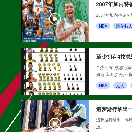
2007年加内
2007年加内特被
NBA
凯尔特
至少拥有4枚总
至少拥有4枚总冠军戒
姆斯,库里,乔丹,邓
NBA
湖人
追梦游行晒出一
追梦游行晒出一件印
放。