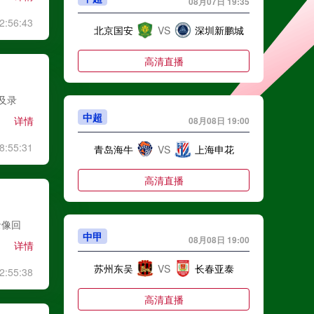
08月07日 19:35
2:56:43
北京国安
VS
深圳新鹏城
高清直播
及录
中超
详情
08月08日 19:00
8:55:31
青岛海牛
VS
上海申花
高清直播
录像回
中甲
08月08日 19:00
详情
苏州东吴
VS
长春亚泰
2:55:38
高清直播