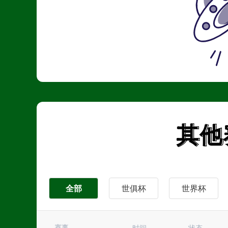
其他
其他
全部
世俱杯
世界杯
英超
西甲
中超
赛事
时间
状态