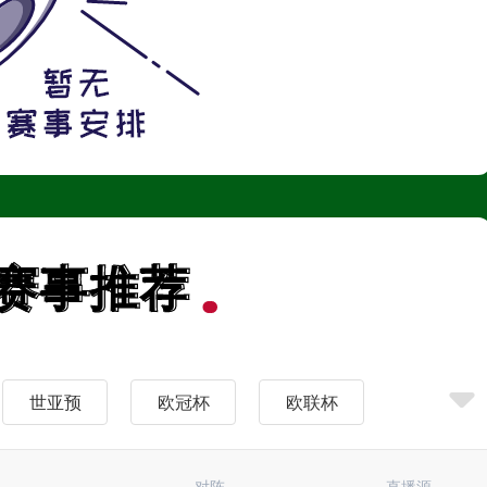
赛事推荐
赛事推荐
世亚预
欧冠杯
欧联杯
法甲
欧国联
足协杯
对阵
直播源