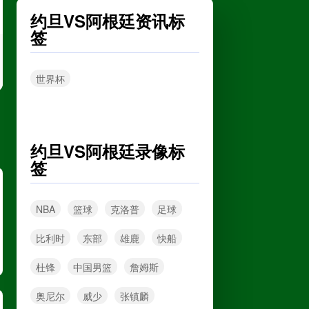
约旦VS阿根廷资讯标
延边龙鼎
VS
深圳青年人
签
高清直播
世界杯
中超
08月09日 19:00
河南队
VS
青岛西海岸
约旦VS阿根廷录像标
签
高清直播
NBA
篮球
克洛普
足球
中甲
08月09日 19:00
比利时
东部
雄鹿
快船
无锡吴钩
VS
宁波职业足球俱乐部
杜锋
中国男篮
詹姆斯
高清直播
奥尼尔
威少
张镇麟