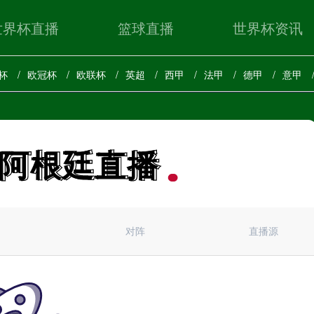
世界杯直播
篮球直播
世界杯资讯
杯
欧冠杯
欧联杯
英超
西甲
法甲
德甲
意甲
S阿根廷直播
S阿根廷直播
对阵
直播源