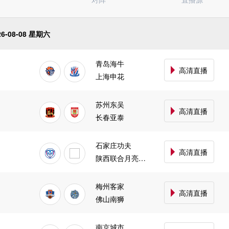
中甲
意甲
日职乙
26-08-08 星期六
澳超
挪超
青岛海牛
瑞典超
高清直播
上海申花
巴西杯
阿甲
墨西超
苏州东吴
高清直播
长春亚泰
石家庄功夫
高清直播
陕西联合月亮泊队
梅州客家
高清直播
佛山南狮
南京城市