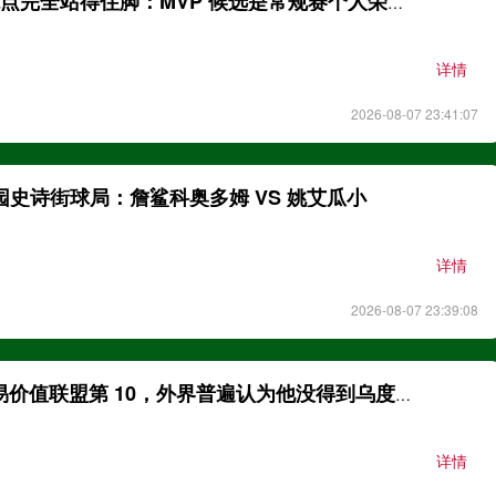
勇士球迷这个观点完全站得住脚：MVP 候选是常规赛个人荣誉，
详情
2026-08-07 23:41:07
公园史诗街球局：詹鲨科奥多姆 VS 姚艾瓜小
详情
2026-08-07 23:39:08
BR：谢泼德交易价值联盟第 10，外界普遍认为他没得到乌度卡
详情