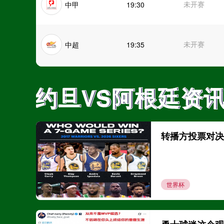
未开赛
中甲
19:30
未开赛
中超
19:35
未开赛
中超
19:35
约旦VS阿根廷资
约旦VS阿根廷资
未开赛
中超
20:00
转播方投票对决：2
未开赛
中甲
20:00
世界杯