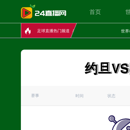
首页
足球直播热门频道
世界
约旦V
约旦V
赛事
时间
状态