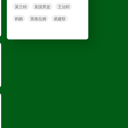
莫兰特
美国男篮
王治郅
中甲
08月09日 19:30
鹈鹕
英格拉姆
易建联
广州豹
VS
广西恒宸
高清直播
中超
08月09日 19:35
重庆铜梁龙
VS
上海海港
高清直播
中超
08月09日 20:00
山东泰山
VS
天津津门虎