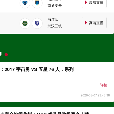
高清直播
南通支云
浙江队
高清直播
武汉三镇
大连英博
高清直播
讯
讯
辽宁铁人
云南玉昆
高清直播
成都蓉城
017 宇宙勇 VS 五星 76 人，系列
定南赣联
高清直播
详情
大连鲲城
2026-08-07 23:43:38