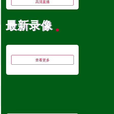
高清直播
最新录像
最新录像
巴西甲
08月09日 07:30
科里蒂巴
VS
沙佩科恩斯
高清直播
查看更多
巴西甲
08月09日 08:00
博塔弗戈
VS
弗鲁米嫩塞
高清直播
中甲
08月09日 18:00