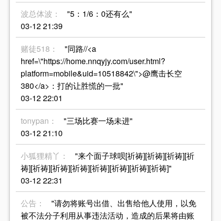
波总体波：
"5：1/6：0还有么"
03-12 21:39
赌徒518：
"同路//<a
href=\"https://home.nnqyjy.com/user.html?
platform=mobile&uid=10518842\">@鹰击长空
380</a>：打的让胜慌的一批"
03-12 22:01
tonypan：
"三场比赛一场未进"
03-12 21:10
小狐狸精丫：
"来个面子球呗[祈祷][祈祷][祈祷][祈
祷][祈祷][祈祷][祈祷][祈祷][祈祷][祈祷][祈祷]"
03-12 22:31
公告：
"请勿将账号出借、出售给他人使用，以免
被不法分子利用从事违法活动，造成的后果将由账