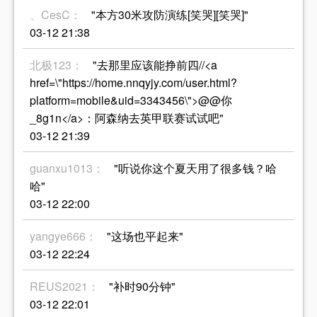
、CesC：
"本方30米攻防演练[笑哭][笑哭]"
03-12 21:38
北极123：
"去那里应该能挣前四//<a
href=\"https://home.nnqyjy.com/user.html?
platform=mobile&uid=3343456\">@@你
_8g1n</a>：阿森纳去英甲联赛试试吧"
03-12 21:39
guanxu1013：
"听说你这个夏天用了很多钱？哈
哈"
03-12 22:00
yangye666：
"这场也平起来"
03-12 22:24
REUS2021：
"补时90分钟"
03-12 22:01