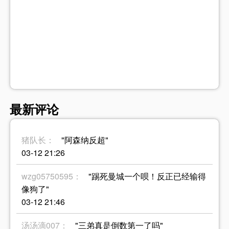
最新评论
猪队长：
"阿森纳反超"
03-12 21:26
wzg05750595：
"踢死曼城一个呗！反正已经输得
像狗了"
03-12 21:46
汤汤滴007：
"三弟真是倒数第一了吗"