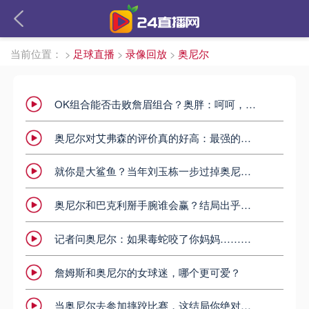
当前位置：
>
足球直播
>
录像回放
>
奥尼尔
OK组合能否击败詹眉组合？奥胖：呵呵，那必须能呀，谁能防住我？
奥尼尔对艾弗森的评价真的好高：最强的小个子后卫！
就你是大鲨鱼？当年刘玉栋一步过掉奥尼尔上篮
奥尼尔和巴克利掰手腕谁会赢？结局出乎意料
记者问奥尼尔：如果毒蛇咬了你妈妈……奥尼尔高情商神回复
詹姆斯和奥尼尔的女球迷，哪个更可爱？
当奥尼尔去参加摔跤比赛，这结局你绝对想不到