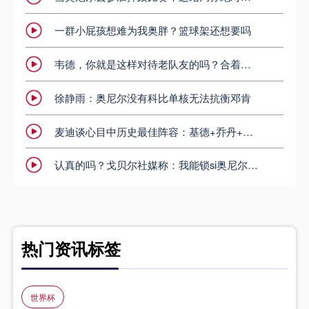
一群小屁孩想难为我奥胖？篮球架还想要吗
韦德，你就是这样对待老队友的吗？合着奥胖的嘴巴是篮框？
徐静雨：奥尼尔没有科比单核无法抗衡邓肯
麦迪谈心目中历史最佳阵容：基德+乔丹+詹姆斯+邓肯+鲨鱼
认真的吗？戈贝尔社媒称：我能锁si奥尼尔 巴克利：我支持戈贝尔
热门资讯标签
世界杯