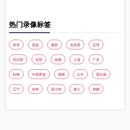
热门录像标签
哈登
英超
曼联
克洛普
足球
切尔西
东部
雄鹿
上海
广东
杜锋
中国男篮
黄蜂
公牛
恩比德
辽宁
灰熊
莫兰特
勇士
鹈鹕