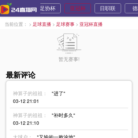
欧国联
足协杯
亚冠杯
日职联
德
当前位置：
>
足球直播
>
足球赛事
>
亚冠杯直播
暂无赛事!
最新评论
神算子的祖祖：
"进了"
03-12 21:01
神算子的祖祖：
"补时多久"
03-12 21:10
大球户：
"又输的一败涂地"