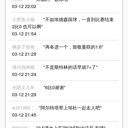
03-12 22:02
小肥鱼火锅：
"不如埃德森踩球，一直到比赛结束
2比0 也可以啊"
03-12 21:54
俩孩子他爸：
"再各进一个，致敬曼联的1:6"
03-12 21:29
请叫我神棍：
"不是斯特林的话早就7+了"
03-12 21:24
光阴又几年：
"6比0谢谢"
03-12 21:29
wzli1985：
"阿尔特塔带上埃杜一起走人吧"
03-12 21:45
Wjh328：
"2.5满水上车[加油][加油]主队有球"