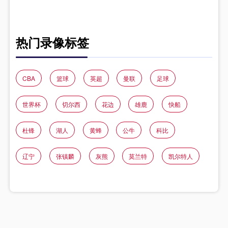
热门录像标签
CBA
篮球
英超
曼联
足球
世界杯
切尔西
花边
雄鹿
快船
杜锋
湖人
黄蜂
公牛
科比
辽宁
张镇麟
灰熊
莫兰特
凯尔特人