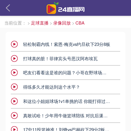
当前位置：
>
足球直播
>
录像回放
>
CBA
轻松制霸内线！索恩-梅克vs约旦砍下23分8板
打球真的脏！菲律宾头号恶汉阿布埃瓦
吧友们看看这是谁的问题？小哥在野球场与前CBA球员爆发冲突
得练多久才能达到这个水平？
和这位小姐姐球场1v1单挑的话 你能打得过吗？
真敢试哈！少年用牛做篮球陪练 对抗后潇洒完成后仰投篮
17中11投篮神准！刘铮vs巴林砍下29分2板2助3断