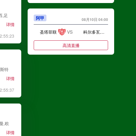
西,足
阿甲
08月10日 04:00
详情
圣塔菲联
VS
科尔多瓦中央SDE
2:55:23
高清直播
莱斯特
阿甲
08月10日 04:00
详情
泰格雷
VS
河床
2:55:37
高清直播
阿甲
08月10日 04:00
曼,欧
详情
塔勒瑞斯
VS
拉努斯