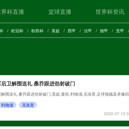
世界杯直播
篮球直播
世界杯资讯
杯
欧冠杯
欧联杯
英超
西甲
法甲
德甲
意甲
后卫解围送礼 桑乔跟进劲射破门
解围送礼 桑乔跟进劲射破门,英超,曼联,利物浦,克洛普,足球视频及录像
利物浦
克洛普
2022-07-13 0