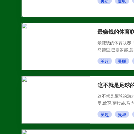
英超
曼联
最赚钱的体育
最赚钱的体育联赛！足
马德里,巴塞罗那,意
英超
曼联
这不就是足球的
这不就是足球的魅力
曼,欧冠,萨拉赫,马
英超
曼城