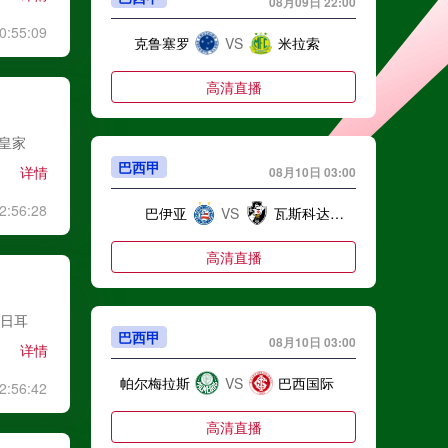
08月09日 22:00
0:55:09
克鲁塞罗
VS
米拉索
高清直播
,皇家
巴西甲
详情
08月10日 03:00
2:56:28
巴伊亚
VS
瓦斯科达伽马
高清直播
圣日耳
巴西甲
08月10日 03:00
详情
帕尔梅拉斯
VS
巴西国际
2:56:42
高清直播