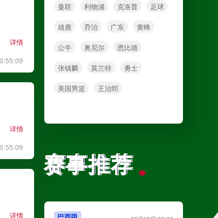
曼联
利物浦
克洛普
足球
雄鹿
乔治
广东
黄蜂
详情
公牛
奥尼尔
恩比德
0:55:09
张镇麟
莫兰特
勇士
美国男篮
王治郅
详情
0:55:09
赛事推荐
赛事推荐
详情
巴西甲