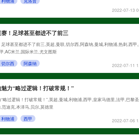
利物浦
克洛普
2022-07-13 0
联赛！足球甚至都进不了前三
球甚至都进不了前三,英超,曼联,切尔西,阿森纳,曼城,利物浦,热刺,西甲
甲,AC米兰,国际米兰,尤文图斯
切尔西
阿森纳
2022-07-11 1
魅力“略过逻辑！打破常规！”
“略过逻辑！打破常规！”,英超,曼城,利物浦,西甲,皇家马德里,法甲,巴黎
内,范迪克,本泽马,贝尔,莫德里
利物浦
西甲
2022-07-06 1