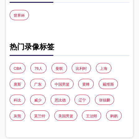
世界杯
热门录像标签
CBA
76人
曼联
比利时
上海
唐斯
广东
中国男篮
黄蜂
戴维斯
科比
威少
恩比德
辽宁
张镇麟
灰熊
莫兰特
美国男篮
王治郅
鹈鹕