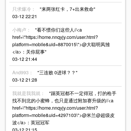
只求爆冷：
"来两张红卡，7+出来救命"
03-12 22:21
小梅卢：
"看不惯你们这些人//<a
href=\"https://home.nnqyjy.com/user.html?
platform=mobile&uid=8870015\">@大聪明凤雏
</a>：关你屁事"
03-12 21:44
And993：
"三连败 0进球？？"
03-12 21:28
我就是我我就：
"踢英冠都不一定得冠，打的枪手
找不到北的小蜜蜂，也只是通过附加赛升级的//<a
href=\"https://home.nnqyjy.com/user.html?
platform=mobile&uid=4297103\">@米兰@超级皮
波</a>：英冠冠军
03-12 21:15