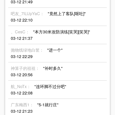
03-12 21:49
吧友_7lLUpYaC：
"竟然上了客队[呕吐]"
03-12 22:10
、CesC：
"本方30米攻防演练[笑哭][笑哭]"
03-12 21:37
抛物线绿地白筐：
"进一个"
03-12 22:29
神算子的祖祖：
"补时多久"
03-12 20:56
航_NoTx：
"连环脚不过分吧"
03-12 22:08
广东梅西1：
"5-1就行庄"
03-12 21:23