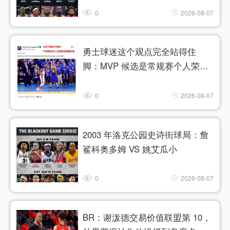
0
2026-08-07
勇士球迷这个观点完全站得住
脚：MVP 候选是常规赛个人荣
誉，
0
2026-08-07
2003 年洛克公园史诗街球局：詹
鲨科奥多姆 VS 姚艾瓜小
0
2026-08-07
BR：谢泼德交易价值联盟第 10，