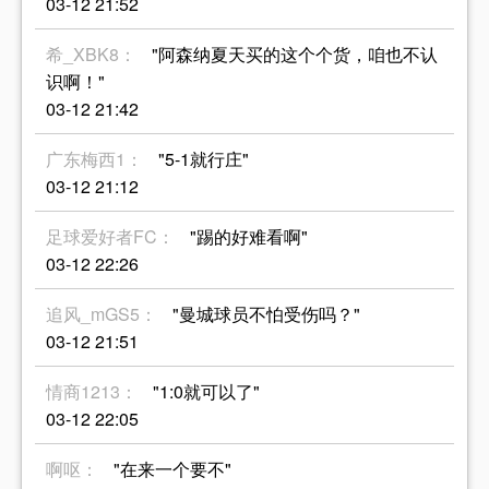
03-12 21:52
希_XBK8：
"阿森纳夏天买的这个个货，咱也不认
识啊！"
03-12 21:42
广东梅西1：
"5-1就行庄"
03-12 21:12
足球爱好者FC：
"踢的好难看啊"
03-12 22:26
追风_mGS5：
"曼城球员不怕受伤吗？"
03-12 21:51
情商1213：
"1:0就可以了"
03-12 22:05
啊呕：
"在来一个要不"