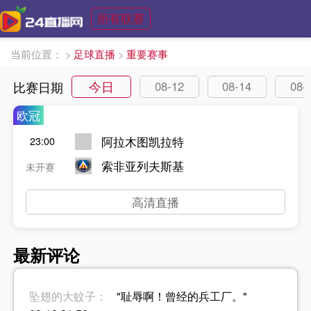
所有联赛
当前位置：
>
足球直播
>
重要赛事
今日
比赛日期
08-12
08-14
08-
欧冠
阿拉木图凯拉特
23:00
索非亚列夫斯基
未开赛
高清直播
最新评论
坠翅的大蚊子：
"耻辱啊！曾经的兵工厂。"