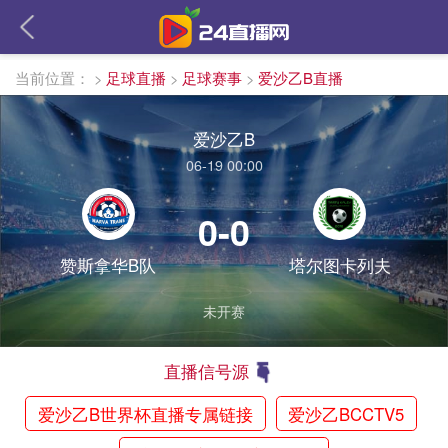
当前位置：
>
足球直播
>
足球赛事
>
爱沙乙B直播
爱沙乙B
06-19 00:00
0-0
赞斯拿华B队
塔尔图卡列夫
未开赛
直播信号源
爱沙乙B世界杯直播专属链接
爱沙乙BCCTV5