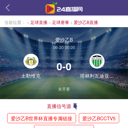
当前位置：
>
足球直播
>
足球赛事
>
爱沙乙B直播
爱沙乙B
06-20 00:00
0-0
土勒维克
塔林利瓦迪亚U19
未开赛
直播信号源
爱沙乙B世界杯直播专属链接
爱沙乙BCCTV5