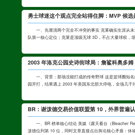
勇士球迷这个观点完全站得住脚：MVP 候
一、先厘清两个完全不冲突的事实 克莱确实生涯从未进
队第一核心定位；克莱是顶级无球 3D，不占大量球权，场均
2003 年洛克公园史诗街球局：詹鲨科奥多姆 
一、背景：那场没能打成的传奇野球 这是篮球圈知名的“从
园开打，结果遇上 2003 年美国东北部大停电，全场几千
BR：谢泼德交易价值联盟第 10，外界普遍
一、BR 榜单核心结论 美媒《露天看台（Bleacher
泼德位列第 10 位，同时文章直接点出舆论核心矛盾：休