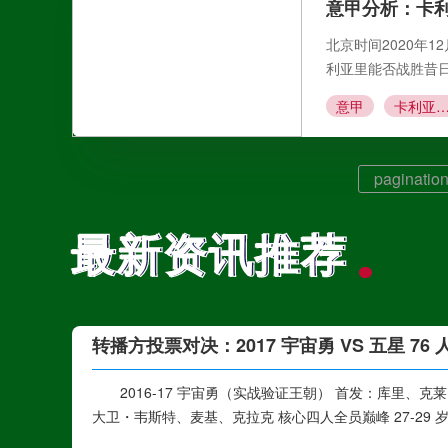
意甲分析：卡
北京时间2020年1
利亚里能否战胜昔
意甲
卡利亚里VS乌迪
pagination
最新资讯推荐
最新资讯推荐
转播方投票对决：2017 宇宙勇 VS 五星 76
2016-17 宇宙勇（实战验证王朝） 首发：库里
大卫・韦斯特、麦基、克拉克 核心四人全员巅峰 27-29