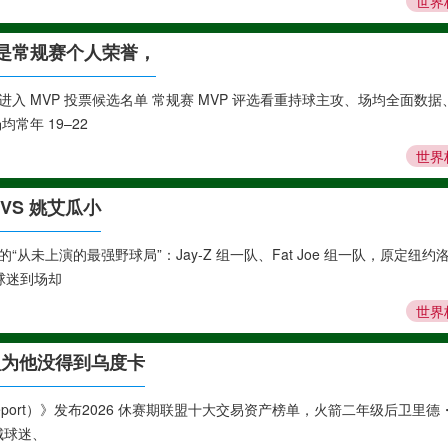
世界
选是常规赛个人荣誉，
入 MVP 投票候选名单 常规赛 MVP 评选看重持球主攻、场均全面数据
常年 19–22
世界
VS 姚艾瓜小
未上演的最强野球局”：Jay-Z 组一队、Fat Joe 组一队，原定纽约
球迷到场却
世界
认为他没得到乌度卡
 Report）》发布2026 休赛期联盟十大交易资产榜单，火箭二年级后卫里德
城球迷、