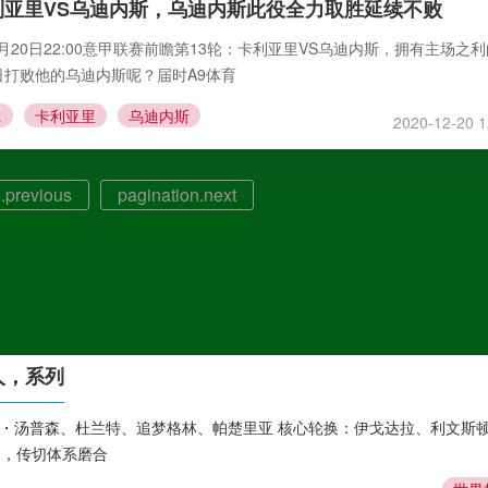
利亚里VS乌迪内斯，乌迪内斯此役全力取胜延续不败
2月20日22:00意甲联赛前瞻第13轮：卡利亚里VS乌迪内斯，拥有主场之
日打败他的乌迪内斯呢？届时A9体育
内斯
卡利亚里
乌迪内斯
2020-12-20 1
.previous
pagination.next
 人，系列
、克莱・汤普森、杜兰特、追梦格林、帕楚里亚 核心轮换：伊戈达拉、利文斯
 岁，传切体系磨合