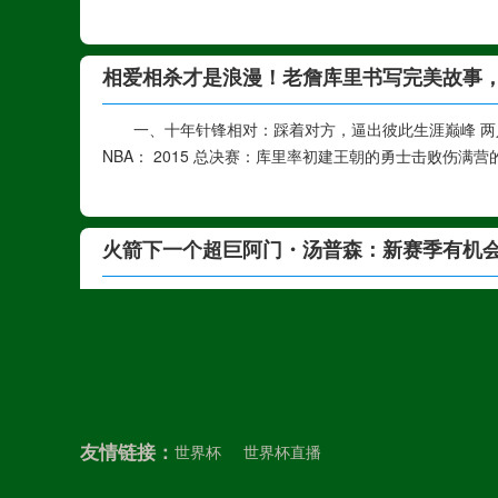
相爱相杀才是浪漫！老詹库里书写完美故事
一、十年针锋相对：踩着对方，逼出彼此生涯巅峰 两人
NBA： 2015 总决赛：库里率初建王朝的勇士击败伤满
火箭下一个超巨阿门・汤普森：新赛季有机
一、为什么投篮不准，依然有机会入选新赛季西部全明
星，投射短板不会直接断送他的全明星资格，核心有 4 大支
美媒露天看台硬核对比：杜兰特加盟前勇士 V
友情链接：
世界杯
世界杯直播
一、基础战绩天差地别 杜兰特加盟前（2015-16 勇士