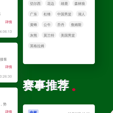
切尔西
花边
雄鹿
森林狼
广东
杜锋
中国男篮
湖人
不
详情
黄蜂
公牛
乔丹
詹姆斯
4:06:13
灰熊
莫兰特
美国男篮
英格拉姆
迎接客
详情
0:26:30
赛事推荐
赛事推荐
即，势
详情
中超