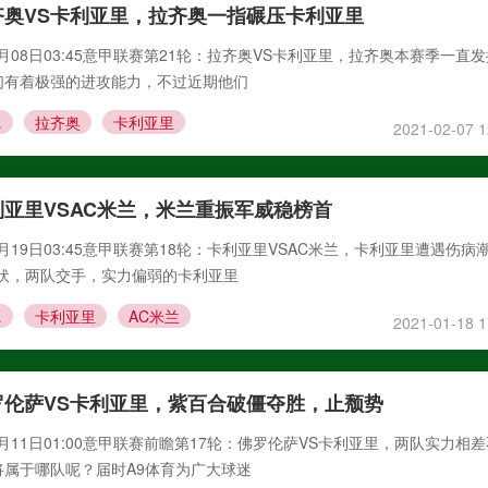
齐奥VS卡利亚里，拉齐奥一指碾压卡利亚里
2月08日03:45意甲联赛第21轮：拉齐奥VS卡利亚里，拉齐奥本赛季一直
们有着极强的进攻能力，不过近期他们
亚里
拉齐奥
卡利亚里
2021-02-07 1
亚里VSAC米兰，米兰重振军威稳榜首
1月19日03:45意甲联赛第18轮：卡利亚里VSAC米兰，卡利亚里遭遇伤病
起伏，两队交手，实力偏弱的卡利亚里
米兰
卡利亚里
AC米兰
2021-01-18 1
罗伦萨VS卡利亚里，紫百合破僵夺胜，止颓势
1月11日01:00意甲联赛前瞻第17轮：佛罗伦萨VS卡利亚里，两队实力相
将属于哪队呢？届时A9体育为广大球迷