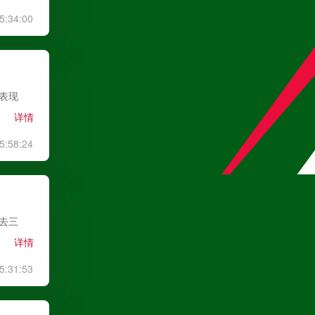
5:34:00
高清直播
中超
08月08日 19:35
赛表现
详情
大连英博
VS
辽宁铁人
5:58:24
高清直播
中超
08月08日 20:00
过去三
云南玉昆
VS
成都蓉城
详情
高清直播
5:31:53