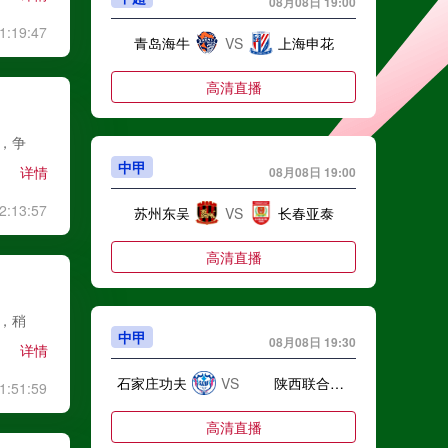
08月08日 19:00
1:19:47
青岛海牛
VS
上海申花
高清直播
级，争
中甲
详情
08月08日 19:00
2:13:57
苏州东吴
VS
长春亚泰
高清直播
战，稍
中甲
08月08日 19:30
详情
石家庄功夫
VS
陕西联合月亮泊队
1:51:59
高清直播