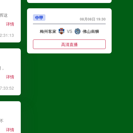
发挥这
中甲
08月08日 19:30
详情
梅州客家
VS
佛山南狮
2:31:13
高清直播
潮，
中甲
08月08日 19:30
详情
南京城市
VS
南通支云
7:33:52
高清直播
中超
08月08日 19:35
差不
详情
浙江队
VS
武汉三镇