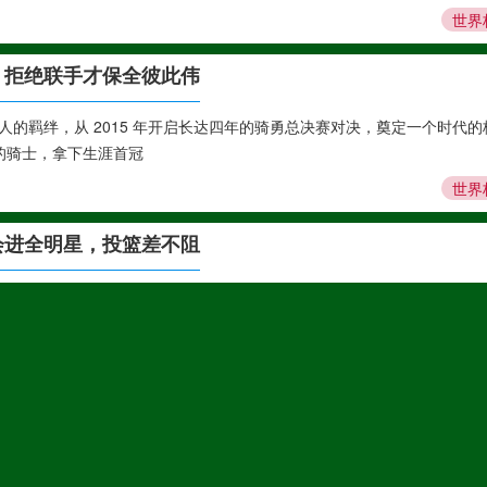
世界
，拒绝联手才保全彼此伟
的羁绊，从 2015 年开启长达四年的骑勇总决赛对决，奠定一个时代的
营的骑士，拿下生涯首冠
世界
会进全明星，投篮差不阻
星 多家美媒（《体育画报》SI、ESPN）一致看好阿门冲击生涯首次全
撑逻辑： 1. 联盟稀缺的
世界
S 詹姆斯加盟前
） 常规赛73 胜 9 负，刷新 NBA 历史常规赛最佳纪录，全联盟第一； 前