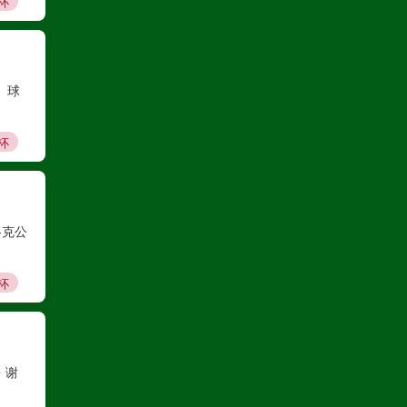
杯
巴西甲
08月09日 07:30
、球
科里蒂巴
VS
沙佩科恩斯
杯
高清直播
巴西甲
08月09日 08:00
洛克公
博塔弗戈
VS
弗鲁米嫩塞
杯
高清直播
・谢
中甲
08月09日 18:00