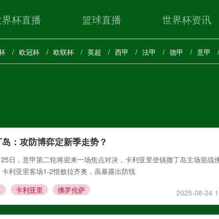
世界杯直播
篮球直播
世界杯资讯
杯
欧冠杯
欧联杯
英超
西甲
法甲
德甲
意甲
丁岛：攻防博弈定新季走势？
8月25日，意甲第二轮将迎来一场焦点对决，卡利亚里坐镇撒丁岛主场迎战
卡利亚里客场1-2惜败拉齐奥，虽暴露出防线
伦萨
卡利亚里
佛罗伦萨
2025-08-24 1