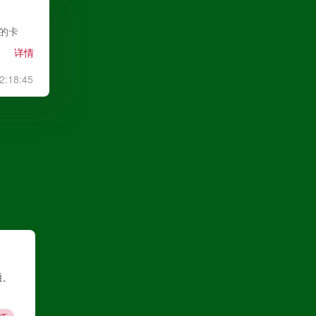
中甲
08月08日 20:00
利的卡
定南赣联
VS
大连鲲城
详情
高清直播
2:18:45
巴西甲
08月09日 03:00
格雷米奥
VS
圣保罗
高清直播
巴西甲
08月09日 05:30
顿、
瑞模贝雷
VS
米内罗竞技
高清直播