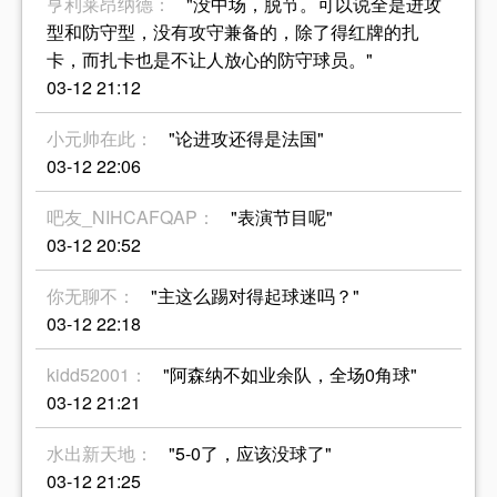
亨利莱昂纳德：
"没中场，脱节。可以说全是进攻
型和防守型，没有攻守兼备的，除了得红牌的扎
卡，而扎卡也是不让人放心的防守球员。"
03-12 21:12
小元帅在此：
"论进攻还得是法国"
03-12 22:06
吧友_NIHCAFQAP：
"表演节目呢"
03-12 20:52
你无聊不：
"主这么踢对得起球迷吗？"
03-12 22:18
kidd52001：
"阿森纳不如业余队，全场0角球"
03-12 21:21
水出新天地：
"5-0了，应该没球了"
03-12 21:25