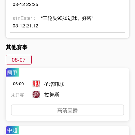
03-12 22:25
s1nEater：
"三轮失9球0进球。好塔"
03-12 21:12
其他赛事
08-07
阿甲
圣塔菲联
06:00
拉努斯
未开赛
高清直播
中超