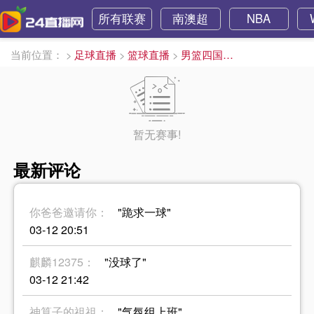
所有联赛
南澳超
NBA
当前位置：
>
足球直播
>
篮球直播
>
男篮四国赛直播
暂无赛事!
最新评论
你爸爸邀请你：
"跪求一球"
03-12 20:51
麒麟12375：
"没球了"
03-12 21:42
神算子的祖祖：
"气氛组上班"