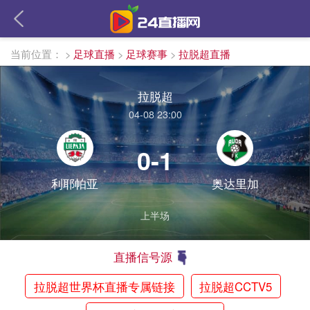
当前位置：
>
足球直播
>
足球赛事
>
拉脱超直播
拉脱超
04-08 23:00
0-1
利耶帕亚
奥达里加
上半场
直播信号源
拉脱超世界杯直播专属链接
拉脱超CCTV5