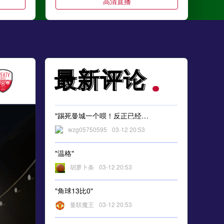
高清直播
最新评论
最新评论
"踢死曼城一个呗！反正已经输得像狗了"
wzg05750595
03-12 20:53
"温格"
胡萝卜条
03-12 20:53
"角球13比0"
曼联魔王
03-12 20:53