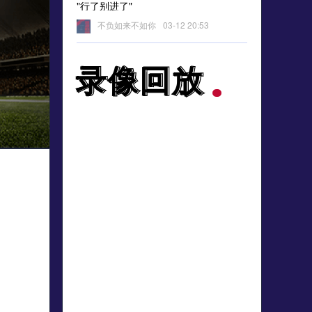
"行了别进了"
不负如来不如你
03-12 20:53
"表演节目呢"
录像回放
录像回放
吧友_NIHCAFQAP
03-12 20:53
"阿森纳保级球队"
憋尿等进球
03-12 20:53
"结束"
麒麟12375
03-12 20:53
"靠 踢出了胜其他"
滔滔大江水
03-12 20:53
"掉nm提及吧"
哔哔叭叭
03-12 20:53