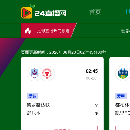
首页
足球直播热门频道
世界
页面更新时间：2026年06月20日02时45分00秒
02:45
06-20
爱超
爱甲
德罗赫达联
v
都柏林
舒尔本
s
凯里F