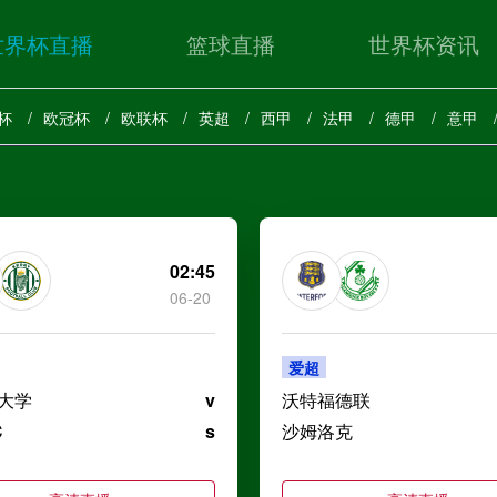
世界杯直播
篮球直播
世界杯资讯
杯
欧冠杯
欧联杯
英超
西甲
法甲
德甲
意甲
02:45
06-20
爱超
大学
v
沃特福德联
C
s
沙姆洛克