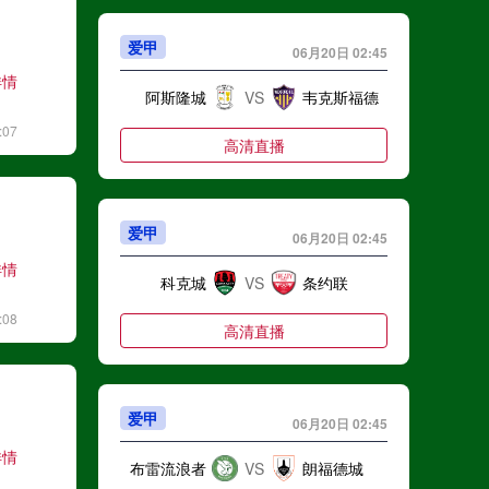
"在来一个要不"
啊呕
03-12 20:53
爱甲
06月20日 02:45
详情
"看不惯你们这些人//<a href=\"https://home.zhibo8.cc/user.html?platform=mobile&uid=8870015\">@大聪明凤雏</a>：关你屁事"
阿斯隆城
VS
韦克斯福德
小梅卢
03-12 20:53
:07
高清直播
"三连败 0进球？？"
And993
03-12 20:53
爱甲
06月20日 02:45
"有没有6：0"
详情
科克城
VS
条约联
胡萝卜条
03-12 20:53
:08
高清直播
"不可能加时了"
麒麟12375
03-12 20:53
爱甲
06月20日 02:45
详情
布雷流浪者
VS
朗福德城