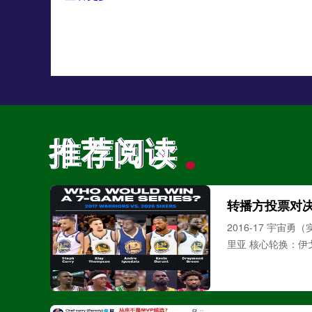
推荐阅读
推荐阅读
转播方投票对决：
2016-17 宇
里亚 核心轮换：