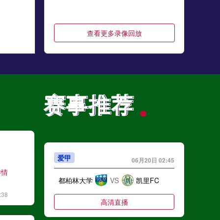
"阿森纳三战积0分，进0球，独吞9个蛋"
77小牛
03-12 20:53
查看更多录像回放
"请勿将账号出借、出售给他人使用，以免被不法分子利用从事违法活动，造成的后果将由账号所属人承担。"
公告
03-12 20:53
"打爆了"
大脸猫VV
03-12 20:53
赛事推荐
赛事推荐
"胜其他给老子出来"
老字辈
03-12 20:53
"本方30米攻防演练[笑哭][笑哭]"
爱甲
06月20日 02:45
、CesC
03-12 20:53
详情
都柏林大学
VS
凯里FC
"阿尔特塔，你条废材，不下课天理难容"
:38
高清直播
五彩只执纯白
03-12 20:53