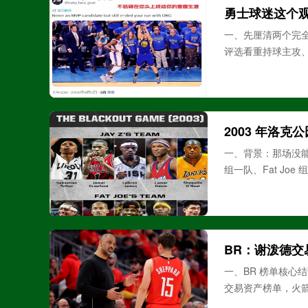
勇士球迷这个观
一、先厘清两个完全
评选看重持球主攻
2003 年洛克
一、背景：那场没能
组一队、Fat Jo
BR：谢泼德交
一、BR 榜单核心结论
交易资产榜单，火