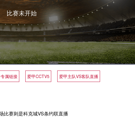
比赛未开始
播专属链接
爱甲CCTV5
爱甲主队VS客队直播
场比赛则是科克城VS条约联直播