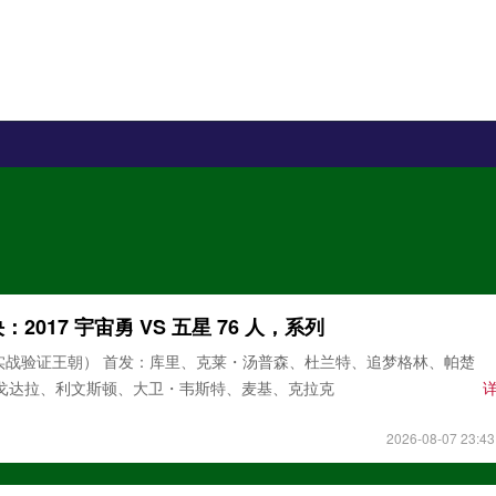
2017 宇宙勇 VS 五星 76 人，系列
宙勇（实战验证王朝） 首发：库里、克莱・汤普森、杜兰特、追梦格林、帕楚
伊戈达拉、利文斯顿、大卫・韦斯特、麦基、克拉克
2026-08-07 23:43