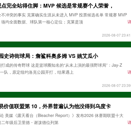
点完全站得住脚：MVP 候选是常规赛个人荣誉，
不冲突的事实 克莱确实生涯从未进入 MVP 投票候选名单 常规赛 MVP
、场均全面数据、球队第一核心定位；克莱是顶
2026-08-07 23:41
公园史诗街球局：詹鲨科奥多姆 VS 姚艾瓜小
打成的传奇野球 这是篮球圈知名的“从未上演的最强野球局”：Jay-Z
e 组一队，原定纽约洛克公园开打，结果遇上
2026-08-07 23:39
易价值联盟第 10，外界普遍认为他没得到乌度卡
 美媒《露天看台（Bleacher Report）》发布2026 休赛期联盟十大
箭二年级后卫里德・谢泼德位列第