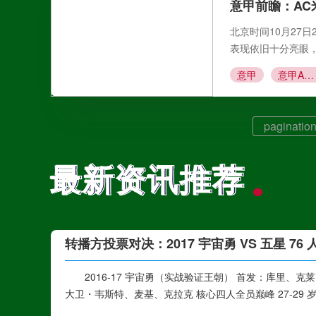
意甲前瞻：AC
北京时间10月27日
表现依旧十分亮眼，
意甲
意甲AC米兰
pagination
最新资讯推荐
最新资讯推荐
转播方投票对决：2017 宇宙勇 VS 五星 76
2016-17 宇宙勇（实战验证王朝） 首发：库里
大卫・韦斯特、麦基、克拉克 核心四人全员巅峰 27-29