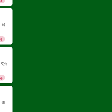
杯
巴西甲
08月10日 03:00
巴伊亚
VS
瓦斯科达伽马
、球
高清直播
杯
巴西甲
08月10日 03:00
帕尔梅拉斯
VS
巴西国际
洛克公
高清直播
杯
阿甲
08月10日 04:00
・谢
圣塔菲联
VS
科尔多瓦中央SDE