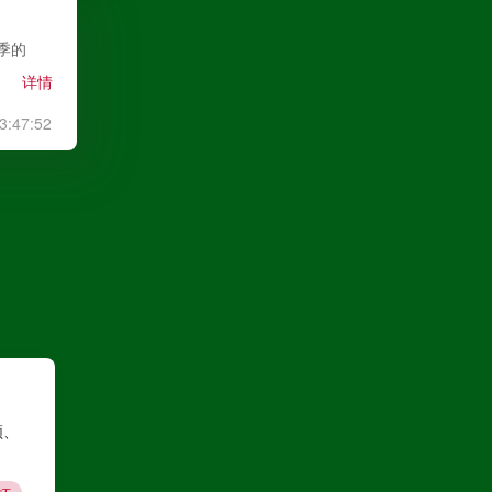
重庆铜梁龙
VS
上海海港
赛季的
高清直播
详情
3:47:52
中超
08月09日 20:00
山东泰山
VS
天津津门虎
高清直播
巴西甲
08月09日 22:00
克鲁塞罗
VS
米拉索
顿、
高清直播