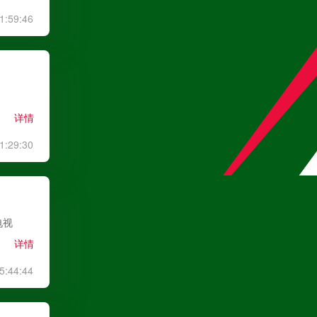
1:59:46
中甲
08月09日 19:00
无锡吴钩
VS
宁波职业足球俱乐部
详情
高清直播
1:29:30
中甲
08月09日 19:30
广州豹
VS
广西恒宸
电视
高清直播
详情
5:44:44
中超
08月09日 19:35