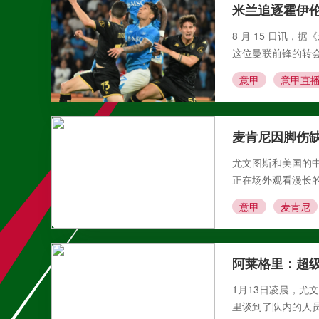
米兰追逐霍伊伦
8 月 15 日讯
这位曼联前锋的转会
意甲
意甲直
麦肯尼因脚伤缺
尤文图斯和美国的中
正在场外观看漫长
意甲
麦肯尼
阿莱格里：超
1月13日凌晨，
里谈到了队内的人