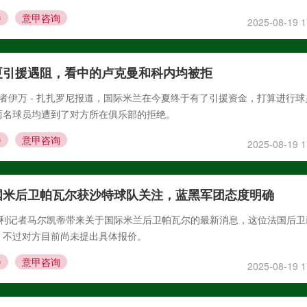
播
意甲咨询
2025-08-19 1
引援遇阻，看中的卢克曼和科内均被拒​
，据记者伊万 - 扎扎罗尼报道，国际米兰在今夏终于有了引援资金，打算进行
两名球员均遭到了对方所在俱乐部的拒绝。
播
意甲咨询
2025-08-19 1
米后卫帕瓦尔获沙特球队关注，蓝黑军团态度明确​
，意大利记者马尔凯蒂带来关于国际米兰后卫帕瓦尔的最新消息，这位法国后
不过对方目前尚未提出具体报价。​
播
意甲咨询
2025-08-19 1