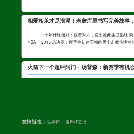
相爱相杀才是浪漫！老詹库里书写完美故事
一、十年针锋相对：踩着对方，逼出彼此生涯巅峰 两人
NBA： 2015 总决赛：库里率初建王朝的勇士击败伤满
火箭下一个超巨阿门・汤普森：新赛季有机
一、为什么投篮不准，依然有机会入选新赛季西部全明
星，投射短板不会直接断送他的全明星资格，核心有 4 大支
美媒露天看台硬核对比：杜兰特加盟前勇士 V
友情链接：
世界杯
世界杯直播
一、基础战绩天差地别 杜兰特加盟前（2015-16 勇士