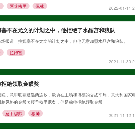
斯
阿莱格里
佩林
2022-01-11 2
姆塞不在尤文的计划之中，他拒绝了水晶宫和狼队
市场报道，拉姆塞不在尤文的计划之中，但他无意加盟水晶宫和狼队。
斯
拉姆塞
2021-11-30 2
帅拒绝领取金貘奖
糟糕，意甲联赛遭遇两连败，欧协在主场和博德的交战平局，意大利国家
讽刺风格的金貘奖授予穆里尼奥，但是穆帅拒绝领取金貘
意甲穆帅
穆帅
2021-11-12 1