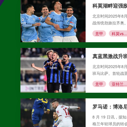
科莫湖畔迎强
北京时间2025年
战传统劲旅拉齐奥。
意甲
科莫vs拉齐
真蓝黑激战升班
北京时间2025年
班马比萨。首轮战罢
意甲
亚特兰大vs
罗马诺：博洛尼
8 月 19 日讯，
格兰年轻球员的转会