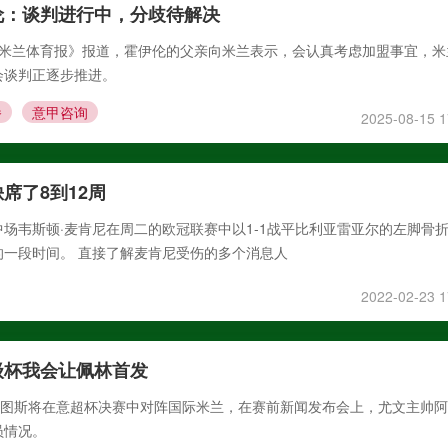
：谈判进行中，分歧待解决​
，据《米兰体育报》报道，霍伊伦的父亲向米兰表示，会认真考虑加盟事宜，
谈判正逐步推进。​
播
意甲咨询
2025-08-15 1
席了8到12周
场韦斯顿·麦肯尼在周二的欧冠联赛中以1-1战平比利亚雷亚尔的左脚骨
的一段时间。 直接了解麦肯尼受伤的多个消息人
2022-02-23 1
级杯我会让佩林首发
尤文图斯将在意超杯决赛中对阵国际米兰，在赛前新闻发布会上，尤文主帅
员情况。