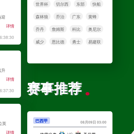
世界杯
切尔西
东部
快船
森林狼
乔治
广东
黄蜂
场迎
详情
乔丹
詹姆斯
科比
奥尼尔
6:38:30
威少
恩比德
勇士
易建联
战升
详情
赛事推荐
赛事推荐
6:37:30
巴西甲
08月09日 03:00
位英
详情