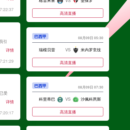
格雷米奥
VS
圣保罗
7:22:37
高清直播
巴西甲
08月09日 05:30
球员引
瑞模贝雷
VS
米内罗竞技
详情
7:21:29
高清直播
巴西甲
08月09日 07:30
卫已受
科里蒂巴
VS
沙佩科恩斯
详情
高清直播
7:20:17