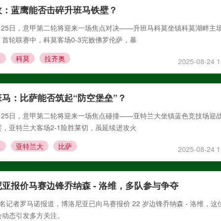
敌：蓝鹰能否击碎升班马铁壁？
8月25日，意甲第二轮将迎来一场焦点对决——升班马科莫坐镇科莫湖畔主
首轮联赛中，科莫客场0-3完败佛罗伦萨，暴
奥
科莫
拉齐奥
2025-08-24 1
马：比萨能否筑起“防空堡垒”？
8月25日，意甲第二轮将迎来一场焦点碰撞——亚特兰大坐镇蓝色竞技场迎
，亚特兰大客场2-1险胜莱切，虽延续进攻火
比萨
亚特兰大
比萨
2025-08-24 1
亚报价马赛边锋乔纳森 - 洛维，多队参与争夺​
据知名记者罗马诺报道，博洛尼亚已向马赛报价 22 岁边锋乔纳森 - 洛维，这
动态引发多方关注。​