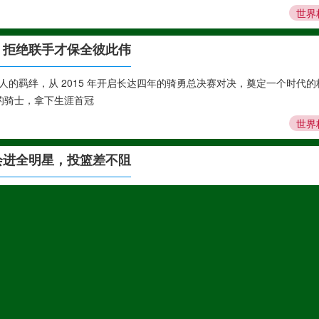
世界
，拒绝联手才保全彼此伟
的羁绊，从 2015 年开启长达四年的骑勇总决赛对决，奠定一个时代的
营的骑士，拿下生涯首冠
世界
会进全明星，投篮差不阻
星 多家美媒（《体育画报》SI、ESPN）一致看好阿门冲击生涯首次全
撑逻辑： 1. 联盟稀缺的
世界
S 詹姆斯加盟前
） 常规赛73 胜 9 负，刷新 NBA 历史常规赛最佳纪录，全联盟第一； 前