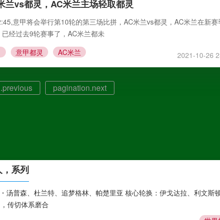
米兰vs都灵，AC米兰主场轻取都灵
2:45,意甲将会举行第10轮的第三场比拼，AC米兰vs都灵，AC米兰在新
已经过去9轮赛事了，AC米兰都未
意甲都灵
AC米兰
2021-10-26 2
.previous
pagination.next
 人，系列
、克莱・汤普森、杜兰特、追梦格林、帕楚里亚 核心轮换：伊戈达拉、利文斯
 岁，传切体系磨合