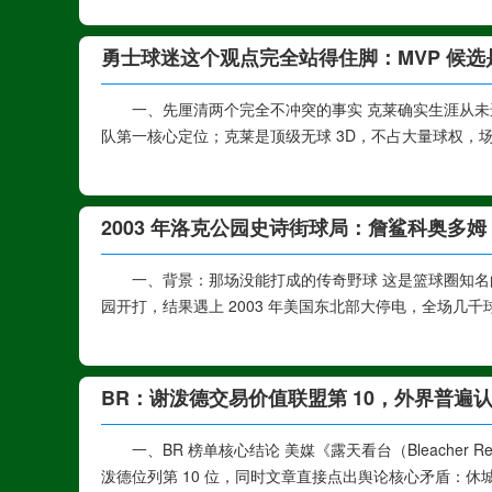
勇士球迷这个观点完全站得住脚：MVP 候
一、先厘清两个完全不冲突的事实 克莱确实生涯从未进
队第一核心定位；克莱是顶级无球 3D，不占大量球权，场均
2003 年洛克公园史诗街球局：詹鲨科奥多姆 
一、背景：那场没能打成的传奇野球 这是篮球圈知名的“从
园开打，结果遇上 2003 年美国东北部大停电，全场几千
BR：谢泼德交易价值联盟第 10，外界普遍
一、BR 榜单核心结论 美媒《露天看台（Bleacher
泼德位列第 10 位，同时文章直接点出舆论核心矛盾：休