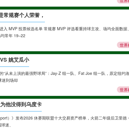
世界
选是常规赛个人荣誉，
入 MVP 投票候选名单 常规赛 MVP 评选看重持球主攻、场均全面数据
常年 19–22
世界
VS 姚艾瓜小
未上演的最强野球局”：Jay-Z 组一队、Fat Joe 组一队，原定纽约
球迷到场却
世界
认为他没得到乌度卡
 Report）》发布2026 休赛期联盟十大交易资产榜单，火箭二年级后卫里德
城球迷、