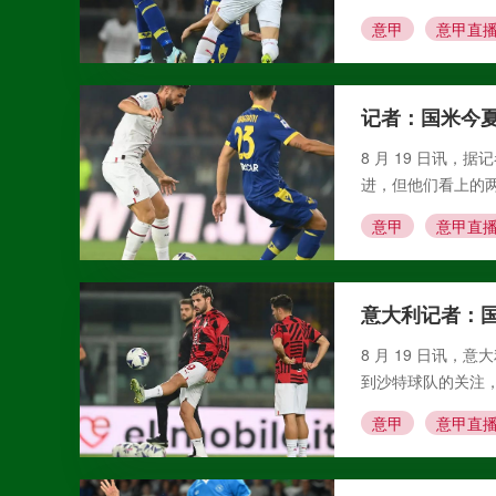
意甲
意甲直
记者：国米今夏
8 月 19 日讯
进，但他们看上的
意甲
意甲直
意大利记者：国
8 月 19 日讯
到沙特球队的关注，
意甲
意甲直