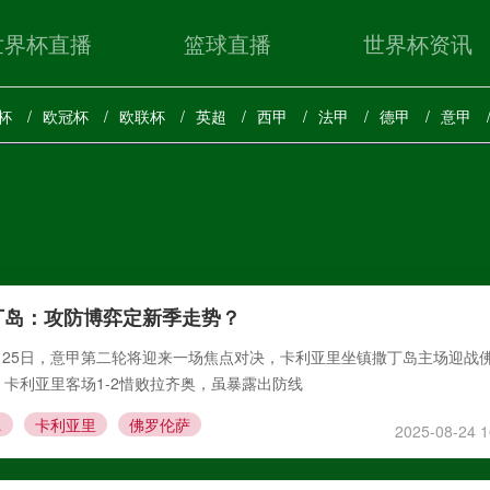
世界杯直播
篮球直播
世界杯资讯
杯
欧冠杯
欧联杯
英超
西甲
法甲
德甲
意甲
丁岛：攻防博弈定新季走势？
8月25日，意甲第二轮将迎来一场焦点对决，卡利亚里坐镇撒丁岛主场迎战
卡利亚里客场1-2惜败拉齐奥，虽暴露出防线
伦萨
卡利亚里
佛罗伦萨
2025-08-24 1